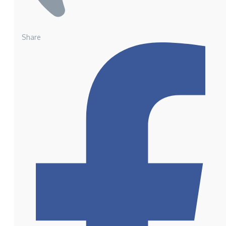
Share