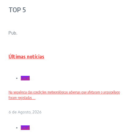
TOP 5
Pub.
Últimas notícias
Local
Na sequência das condições meteorológicas adversas que afetaram o arquipélago
foram registadas ...
6 de Agosto, 2026
Local