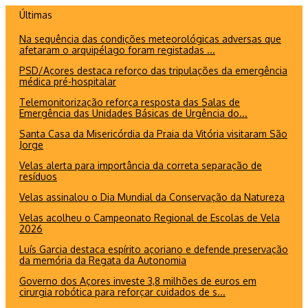
Ir
Últimas
para
Na sequência das condições meteorológicas adversas que
o
afetaram o arquipélago foram registadas ...
conteúdo
PSD/Açores destaca reforço das tripulações da emergência
médica pré-hospitalar
Telemonitorização reforça resposta das Salas de
Emergência das Unidades Básicas de Urgência do...
Santa Casa da Misericórdia da Praia da Vitória visitaram São
Jorge
Velas alerta para importância da correta separação de
resíduos
Velas assinalou o Dia Mundial da Conservação da Natureza
Velas acolheu o Campeonato Regional de Escolas de Vela
2026
Luís Garcia destaca espírito açoriano e defende preservação
da memória da Regata da Autonomia
Governo dos Açores investe 3,8 milhões de euros em
cirurgia robótica para reforçar cuidados de s...