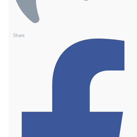
Share