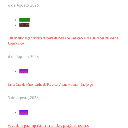
6 de Agosto, 2026
Açores
Saude
Telemonitorização reforça resposta das Salas de Emergência das Unidades Básicas de
Urgência do...
6 de Agosto, 2026
Local
Santa Casa da Misericórdia da Praia da Vitória visitaram São Jorge
3 de Agosto, 2026
Local
Velas alerta para importância da correta separação de resíduos