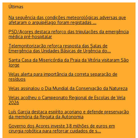
Ir
Últimas
para
Na sequência das condições meteorológicas adversas que
o
afetaram o arquipélago foram registadas ...
conteúdo
PSD/Açores destaca reforço das tripulações da emergência
médica pré-hospitalar
Telemonitorização reforça resposta das Salas de
Emergência das Unidades Básicas de Urgência do...
Santa Casa da Misericórdia da Praia da Vitória visitaram São
Jorge
Velas alerta para importância da correta separação de
resíduos
Velas assinalou o Dia Mundial da Conservação da Natureza
Velas acolheu o Campeonato Regional de Escolas de Vela
2026
Luís Garcia destaca espírito açoriano e defende preservação
da memória da Regata da Autonomia
Governo dos Açores investe 3,8 milhões de euros em
cirurgia robótica para reforçar cuidados de s...