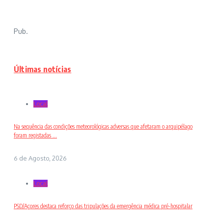
Pub.
Últimas notícias
Local
Na sequência das condições meteorológicas adversas que afetaram o arquipélago
foram registadas ...
6 de Agosto, 2026
Local
PSD/Açores destaca reforço das tripulações da emergência médica pré-hospitalar