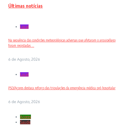
Últimas notícias
Local
Na sequência das condições meteorológicas adversas que afetaram o arquipélago
foram registadas ...
6 de Agosto, 2026
Local
PSD/Açores destaca reforço das tripulações da emergência médica pré-hospitalar
6 de Agosto, 2026
Açores
Saude