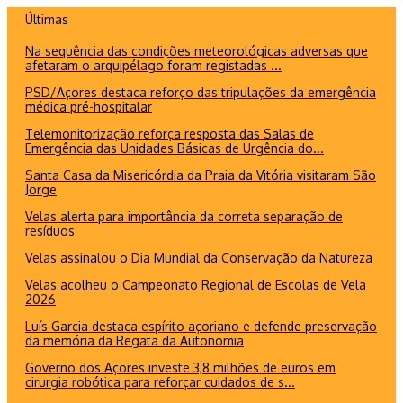
Ir
Últimas
para
Na sequência das condições meteorológicas adversas que
o
afetaram o arquipélago foram registadas ...
conteúdo
PSD/Açores destaca reforço das tripulações da emergência
médica pré-hospitalar
Telemonitorização reforça resposta das Salas de
Emergência das Unidades Básicas de Urgência do...
Santa Casa da Misericórdia da Praia da Vitória visitaram São
Jorge
Velas alerta para importância da correta separação de
resíduos
Velas assinalou o Dia Mundial da Conservação da Natureza
Velas acolheu o Campeonato Regional de Escolas de Vela
2026
Luís Garcia destaca espírito açoriano e defende preservação
da memória da Regata da Autonomia
Governo dos Açores investe 3,8 milhões de euros em
cirurgia robótica para reforçar cuidados de s...