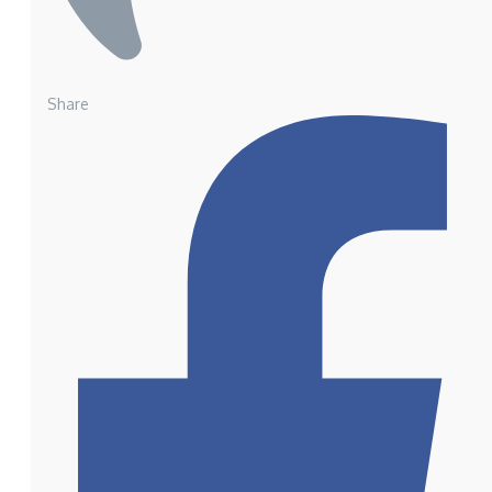
Share