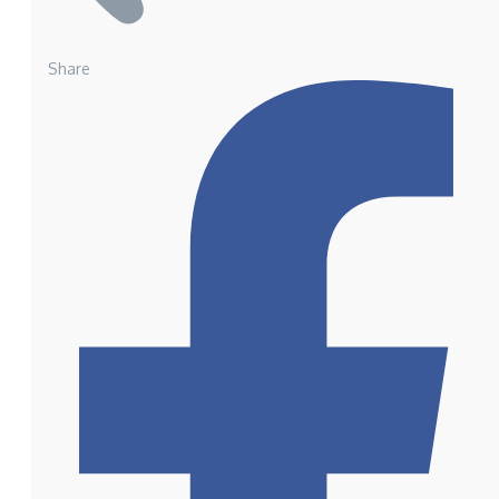
Share