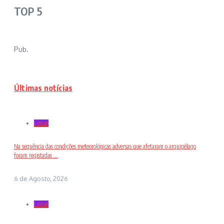
TOP 5
Pub.
Últimas notícias
Local
Na sequência das condições meteorológicas adversas que afetaram o arquipélago
foram registadas ...
6 de Agosto, 2026
Local