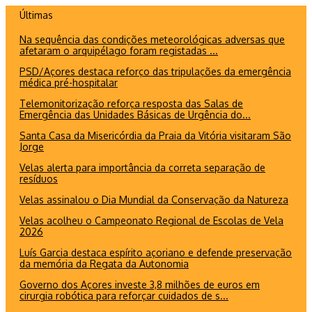
Ir
Últimas
para
Na sequência das condições meteorológicas adversas que
o
afetaram o arquipélago foram registadas ...
conteúdo
PSD/Açores destaca reforço das tripulações da emergência
médica pré-hospitalar
Telemonitorização reforça resposta das Salas de
Emergência das Unidades Básicas de Urgência do...
Santa Casa da Misericórdia da Praia da Vitória visitaram São
Jorge
Velas alerta para importância da correta separação de
resíduos
Velas assinalou o Dia Mundial da Conservação da Natureza
Velas acolheu o Campeonato Regional de Escolas de Vela
2026
Luís Garcia destaca espírito açoriano e defende preservação
da memória da Regata da Autonomia
Governo dos Açores investe 3,8 milhões de euros em
cirurgia robótica para reforçar cuidados de s...