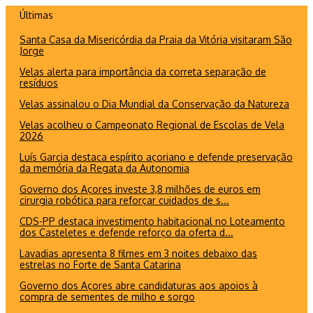
Ir
Últimas
para
Santa Casa da Misericórdia da Praia da Vitória visitaram São
o
Jorge
conteúdo
Velas alerta para importância da correta separação de
resíduos
Velas assinalou o Dia Mundial da Conservação da Natureza
Velas acolheu o Campeonato Regional de Escolas de Vela
2026
Luís Garcia destaca espírito açoriano e defende preservação
da memória da Regata da Autonomia
Governo dos Açores investe 3,8 milhões de euros em
cirurgia robótica para reforçar cuidados de s...
CDS-PP destaca investimento habitacional no Loteamento
dos Casteletes e defende reforço da oferta d...
Lavadias apresenta 8 filmes em 3 noites debaixo das
estrelas no Forte de Santa Catarina
Governo dos Açores abre candidaturas aos apoios à
compra de sementes de milho e sorgo