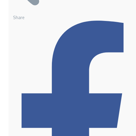
Share