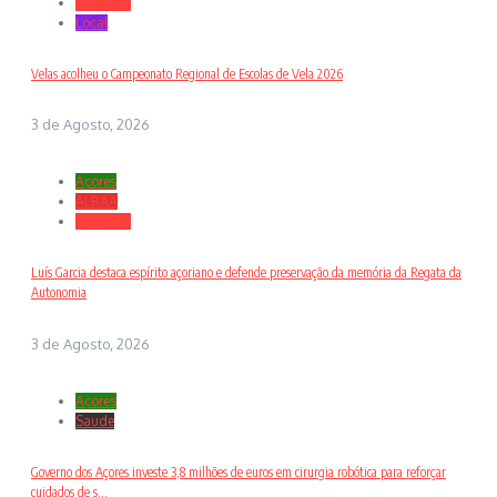
Desporto
Local
Velas acolheu o Campeonato Regional de Escolas de Vela 2026
3 de Agosto, 2026
Açores
ALRAA
Desporto
Luís Garcia destaca espírito açoriano e defende preservação da memória da Regata da
Autonomia
3 de Agosto, 2026
Açores
Saude
Governo dos Açores investe 3,8 milhões de euros em cirurgia robótica para reforçar
cuidados de s...