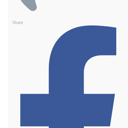
Share