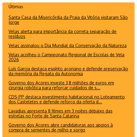
Ir
Últimas
para
Santa Casa da Misericórdia da Praia da Vitória visitaram São
o
Jorge
conteúdo
Velas alerta para importância da correta separação de
resíduos
Velas assinalou o Dia Mundial da Conservação da Natureza
Velas acolheu o Campeonato Regional de Escolas de Vela
2026
Luís Garcia destaca espírito açoriano e defende preservação
da memória da Regata da Autonomia
Governo dos Açores investe 3,8 milhões de euros em
cirurgia robótica para reforçar cuidados de s...
CDS-PP destaca investimento habitacional no Loteamento
dos Casteletes e defende reforço da oferta d...
Lavadias apresenta 8 filmes em 3 noites debaixo das
estrelas no Forte de Santa Catarina
Governo dos Açores abre candidaturas aos apoios à
compra de sementes de milho e sorgo