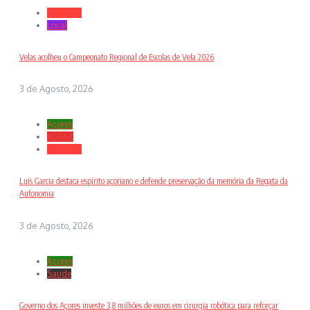
Desporto
Local
Velas acolheu o Campeonato Regional de Escolas de Vela 2026
3 de Agosto, 2026
Açores
ALRAA
Desporto
Luís Garcia destaca espírito açoriano e defende preservação da memória da Regata da
Autonomia
3 de Agosto, 2026
Açores
Saude
Governo dos Açores investe 3,8 milhões de euros em cirurgia robótica para reforçar