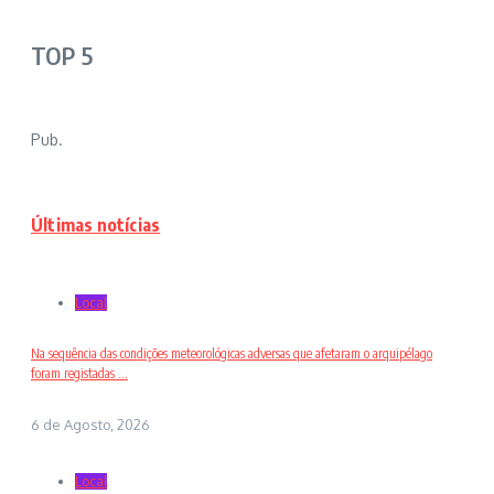
TOP 5
Pub.
Últimas notícias
Local
Na sequência das condições meteorológicas adversas que afetaram o arquipélago
foram registadas ...
6 de Agosto, 2026
Local