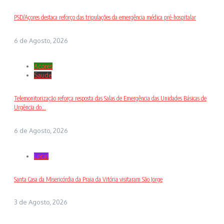
PSD/Açores destaca reforço das tripulações da emergência médica pré-hospitalar
6 de Agosto, 2026
Açores
Saude
Telemonitorização reforça resposta das Salas de Emergência das Unidades Básicas de
Urgência do...
6 de Agosto, 2026
Local
Santa Casa da Misericórdia da Praia da Vitória visitaram São Jorge
3 de Agosto, 2026