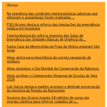
Ir
Últimas
para
Na sequência das condições meteorológicas adversas que
o
afetaram o arquipélago foram registadas ...
conteúdo
PSD/Açores destaca reforço das tripulações da emergência
médica pré-hospitalar
Telemonitorização reforça resposta das Salas de
Emergência das Unidades Básicas de Urgência do...
Santa Casa da Misericórdia da Praia da Vitória visitaram São
Jorge
Velas alerta para importância da correta separação de
resíduos
Velas assinalou o Dia Mundial da Conservação da Natureza
Velas acolheu o Campeonato Regional de Escolas de Vela
2026
Luís Garcia destaca espírito açoriano e defende preservação
da memória da Regata da Autonomia
Governo dos Açores investe 3,8 milhões de euros em
cirurgia robótica para reforçar cuidados de s...