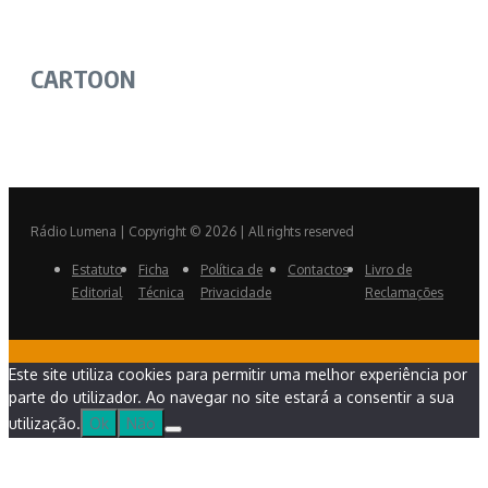
CARTOON
Rádio Lumena | Copyright © 2026 | All rights reserved
Estatuto
Ficha
Política de
Contactos
Livro de
Editorial
Técnica
Privacidade
Reclamações
Este site utiliza cookies para permitir uma melhor experiência por
parte do utilizador. Ao navegar no site estará a consentir a sua
utilização.
Ok
Não