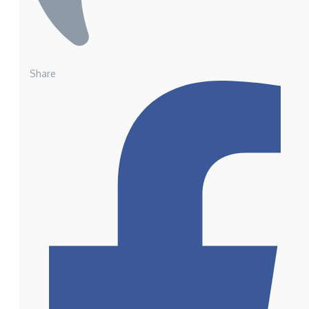
Share