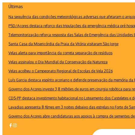
Ir
Últimas
para
Na sequência das condições meteorológicas adversas que afetaram o arquipé
o
conteúdo
PSD/Açores destaca reforço das tripulações da emergência médica pré-hospi
Telemonitorização reforça resposta das Salas de Emergência das Unidades B
Santa Casa da Misericórdia da Praia da Vitória visitaram São Jorge
Velas alerta para importância da correta separação de resíduos
Velas assinalou o Dia Mundial da Conservação da Natureza
Velas acolheu o Campeonato Regional de Escolas de Vela 2026
Luís Garcia destaca espírito açoriano e defende preservação da memória d
Governo dos Açores investe 3,8 milhões de euros em cirurgia robótica para re
CDS-PP destaca investimento habitacional no Loteamento dos Casteletes e def
Lavadias apresenta 8 filmes em 3 noites debaixo das estrelas no Forte de Sa
Governo dos Açores abre candidaturas aos apoios à compra de sementes de 