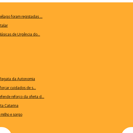
lago foram registadas ...
talar
ásicas de Urgência do...
a Regata da Autonomia
forçar cuidados de s...
ende reforço da oferta d...
nta Catarina
milho e sorgo