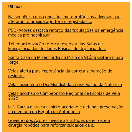
Ir
Últimas
para
Na sequência das condições meteorológicas adversas que
o
afetaram o arquipélago foram registadas ...
conteúdo
PSD/Açores destaca reforço das tripulações da emergência
médica pré-hospitalar
Telemonitorização reforça resposta das Salas de
Emergência das Unidades Básicas de Urgência do...
Santa Casa da Misericórdia da Praia da Vitória visitaram São
Jorge
Velas alerta para importância da correta separação de
resíduos
Velas assinalou o Dia Mundial da Conservação da Natureza
Velas acolheu o Campeonato Regional de Escolas de Vela
2026
Luís Garcia destaca espírito açoriano e defende preservação
da memória da Regata da Autonomia
Governo dos Açores investe 3,8 milhões de euros em
cirurgia robótica para reforçar cuidados de s...