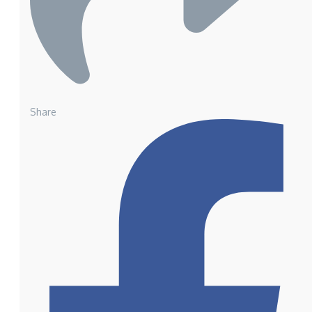
Share