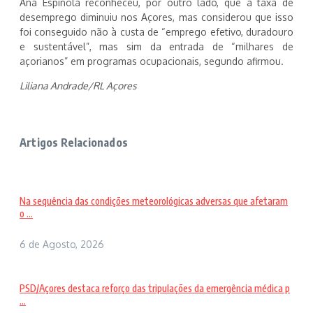
Ana Espínola reconheceu, por outro lado, que a taxa de
desemprego diminuiu nos Açores, mas considerou que isso
foi conseguido não à custa de “emprego efetivo, duradouro
e sustentável”, mas sim da entrada de “milhares de
açorianos” em programas ocupacionais, segundo afirmou.
Liliana Andrade/RL Açores
Artigos Relacionados
Na sequência das condições meteorológicas adversas que afetaram
o ...
6 de Agosto, 2026
PSD/Açores destaca reforço das tripulações da emergência médica p
...