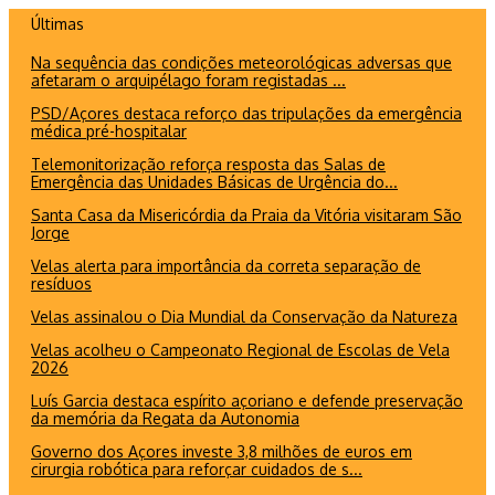
Ir
Últimas
para
Na sequência das condições meteorológicas adversas que
o
afetaram o arquipélago foram registadas ...
conteúdo
PSD/Açores destaca reforço das tripulações da emergência
médica pré-hospitalar
Telemonitorização reforça resposta das Salas de
Emergência das Unidades Básicas de Urgência do...
Santa Casa da Misericórdia da Praia da Vitória visitaram São
Jorge
Velas alerta para importância da correta separação de
resíduos
Velas assinalou o Dia Mundial da Conservação da Natureza
Velas acolheu o Campeonato Regional de Escolas de Vela
2026
Luís Garcia destaca espírito açoriano e defende preservação
da memória da Regata da Autonomia
Governo dos Açores investe 3,8 milhões de euros em
cirurgia robótica para reforçar cuidados de s...