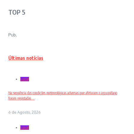
TOP 5
Pub.
Últimas notícias
Local
Na sequência das condições meteorológicas adversas que afetaram o arquipélago
foram registadas ...
6 de Agosto, 2026
Local