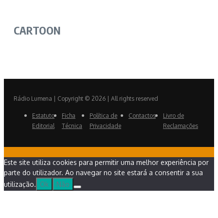
CARTOON
Rádio Lumena | Copyright © 2026 | All rights reserved
Estatuto
Ficha
Política de
Contactos
Livro de
Editorial
Técnica
Privacidade
Reclamações
Este site utiliza cookies para permitir uma melhor experiência por
parte do utilizador. Ao navegar no site estará a consentir a sua
utilização.
Ok
Não