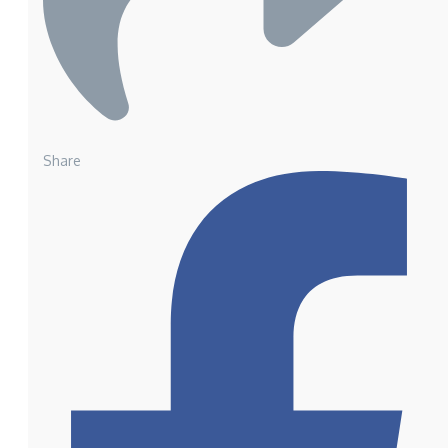
Share