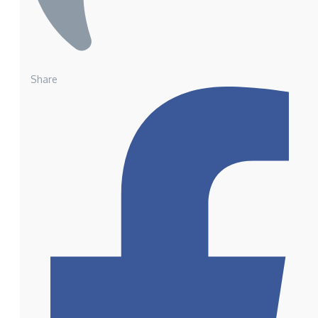
Share