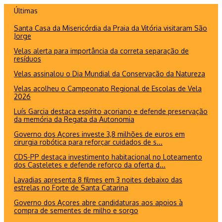
Ir
Últimas
para
Santa Casa da Misericórdia da Praia da Vitória visitaram São
o
Jorge
conteúdo
Velas alerta para importância da correta separação de
resíduos
Velas assinalou o Dia Mundial da Conservação da Natureza
Velas acolheu o Campeonato Regional de Escolas de Vela
2026
Luís Garcia destaca espírito açoriano e defende preservação
da memória da Regata da Autonomia
Governo dos Açores investe 3,8 milhões de euros em
cirurgia robótica para reforçar cuidados de s...
CDS-PP destaca investimento habitacional no Loteamento
dos Casteletes e defende reforço da oferta d...
Lavadias apresenta 8 filmes em 3 noites debaixo das
estrelas no Forte de Santa Catarina
Governo dos Açores abre candidaturas aos apoios à
compra de sementes de milho e sorgo