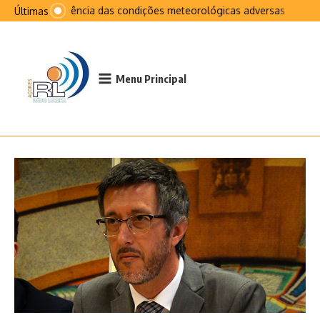
Ir para o conteúdo
Na sequência das condições meteorológicas adversas que afeta
Últimas
Menu Principal