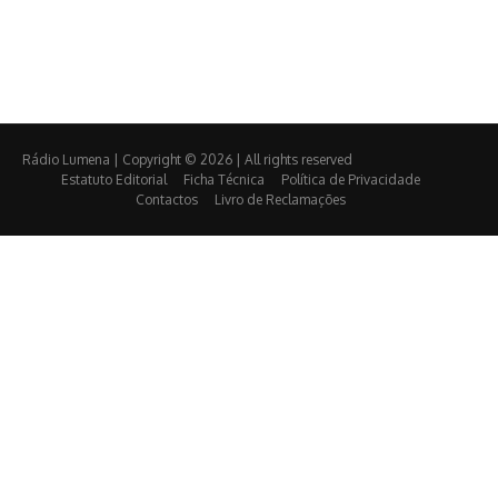
Rádio Lumena | Copyright © 2026 | All rights reserved
Estatuto Editorial
Ficha Técnica
Política de Privacidade
Contactos
Livro de Reclamações