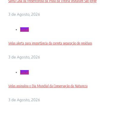
Santa Casa da Misericórdia da Praia da Vitória visitaram São Jorge
3 de Agosto, 2026
Local
Velas alerta para importância da correta separação de resíduos
3 de Agosto, 2026
Local
Velas assinalou o Dia Mundial da Conservação da Natureza
3 de Agosto, 2026