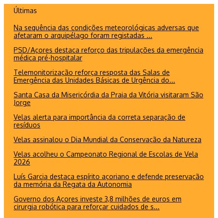
Ir
Últimas
para
Na sequência das condições meteorológicas adversas que
o
afetaram o arquipélago foram registadas ...
conteúdo
PSD/Açores destaca reforço das tripulações da emergência
médica pré-hospitalar
Telemonitorização reforça resposta das Salas de
Emergência das Unidades Básicas de Urgência do...
Santa Casa da Misericórdia da Praia da Vitória visitaram São
Jorge
Velas alerta para importância da correta separação de
resíduos
Velas assinalou o Dia Mundial da Conservação da Natureza
Velas acolheu o Campeonato Regional de Escolas de Vela
2026
Luís Garcia destaca espírito açoriano e defende preservação
da memória da Regata da Autonomia
Governo dos Açores investe 3,8 milhões de euros em
cirurgia robótica para reforçar cuidados de s...