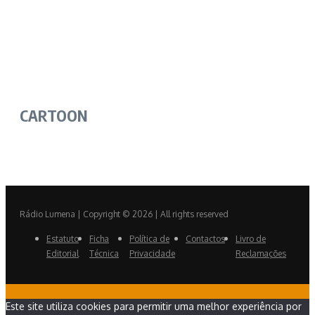
CARTOON
Rádio Lumena | Copyright © 2026 | All rights reserved
Estatuto
Ficha
Política de
Contactos
Livro de
Editorial
Técnica
Privacidade
Reclamações
Este site utiliza cookies para permitir uma melhor experiência por