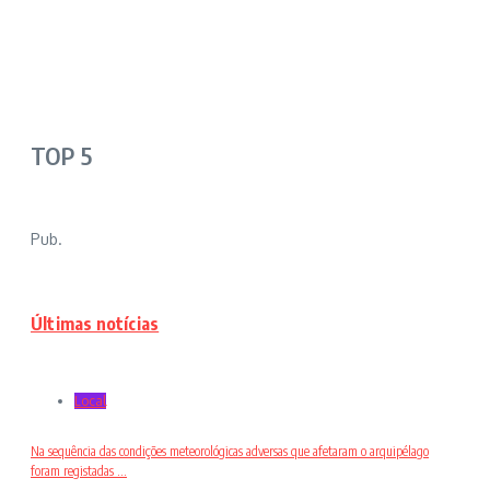
TOP 5
Pub.
Últimas notícias
Local
Na sequência das condições meteorológicas adversas que afetaram o arquipélago
foram registadas ...