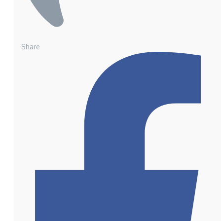
Share