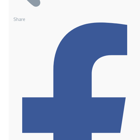
Share