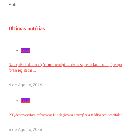
Pub.
Últimas notícias
Local
Na sequência das condições meteorológicas adversas que afetaram o arquipélago
foram registadas ...
6 de Agosto, 2026
Local
PSD/Açores destaca reforço das tripulações da emergência médica pré-hospitalar
6 de Agosto, 2026