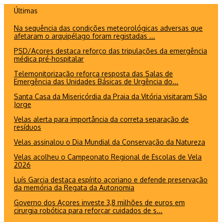
Ir
Últimas
para
Na sequência das condições meteorológicas adversas que
o
afetaram o arquipélago foram registadas ...
conteúdo
PSD/Açores destaca reforço das tripulações da emergência
médica pré-hospitalar
Telemonitorização reforça resposta das Salas de
Emergência das Unidades Básicas de Urgência do...
Santa Casa da Misericórdia da Praia da Vitória visitaram São
Jorge
Velas alerta para importância da correta separação de
resíduos
Velas assinalou o Dia Mundial da Conservação da Natureza
Velas acolheu o Campeonato Regional de Escolas de Vela
2026
Luís Garcia destaca espírito açoriano e defende preservação
da memória da Regata da Autonomia
Governo dos Açores investe 3,8 milhões de euros em
cirurgia robótica para reforçar cuidados de s...