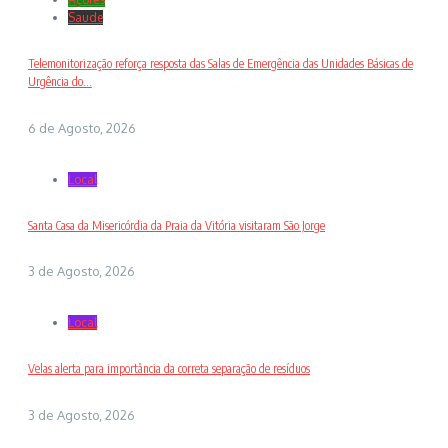
Saude
Telemonitorização reforça resposta das Salas de Emergência das Unidades Básicas de
Urgência do...
6 de Agosto, 2026
Local
Santa Casa da Misericórdia da Praia da Vitória visitaram São Jorge
3 de Agosto, 2026
Local
Velas alerta para importância da correta separação de resíduos
3 de Agosto, 2026