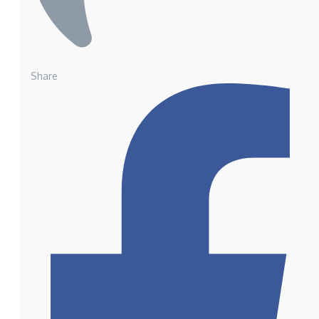
Share