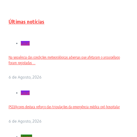
Últimas notícias
Local
Na sequência das condições meteorológicas adversas que afetaram o arquipélago
foram registadas ...
6 de Agosto, 2026
Local
PSD/Açores destaca reforço das tripulações da emergência médica pré-hospitalar
6 de Agosto, 2026
Açores