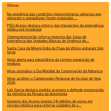
Ir
Últimas
para
Na sequência das condições meteorológicas adversas que
o
afetaram o arquipélago foram registadas ...
conteúdo
PSD/Açores destaca reforço das tripulações da emergência
médica pré-hospitalar
Telemonitorização reforça resposta das Salas de
Emergência das Unidades Básicas de Urgência do...
Santa Casa da Misericórdia da Praia da Vitória visitaram São
Jorge
Velas alerta para importância da correta separação de
resíduos
Velas assinalou o Dia Mundial da Conservação da Natureza
Velas acolheu o Campeonato Regional de Escolas de Vela
2026
Luís Garcia destaca espírito açoriano e defende preservação
da memória da Regata da Autonomia
Governo dos Açores investe 3,8 milhões de euros em
cirurgia robótica para reforçar cuidados de s...