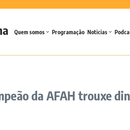
2026
ção da memória da Regata da Autonomia
 robótica para reforçar cuidados de s...
 Casteletes e defende reforço da oferta d...
s no Forte de Santa Catarina
na
 de sementes de milho e sorgo
Quem somos
Programação
Noticias
Podca
peão da AFAH trouxe din