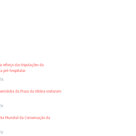
 reforço das tripulações da
 pré-hospitalar
26
ricórdia da Praia da Vitória visitaram
26
 Dia Mundial da Conservação da
26