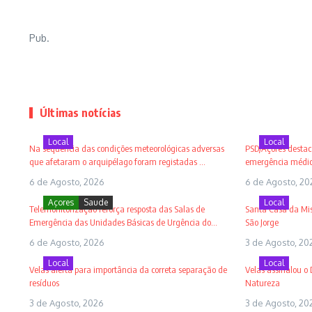
Pub.
Últimas notícias
Local
Local
Na sequência das condições meteorológicas adversas
PSD/Açores destaca
que afetaram o arquipélago foram registadas ...
emergência médica
6 de Agosto, 2026
6 de Agosto, 20
Açores
Saude
Local
Telemonitorização reforça resposta das Salas de
Santa Casa da Mise
Emergência das Unidades Básicas de Urgência do...
São Jorge
6 de Agosto, 2026
3 de Agosto, 20
Local
Local
Velas alerta para importância da correta separação de
Velas assinalou o
resíduos
Natureza
3 de Agosto, 2026
3 de Agosto, 20