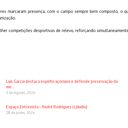
dores marcaram presença, com o campo sempre bem composto, o que
anização.
olher competições desportivas de relevo, reforçando simultaneamente 
Luís Garcia destaca espírito açoriano e defende preservação da
me ...
3 de Agosto, 2026
Espaço Entrevista – André Rodrigues (c/áudio)
28 de Junho, 2026