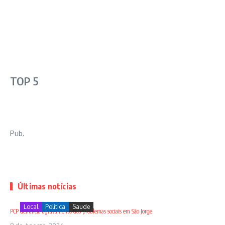
TOP 5
Pub.
Últimas notícias
Local
Politica
Saude
PCP denuncia agravamento dos problemas sociais em São Jorge