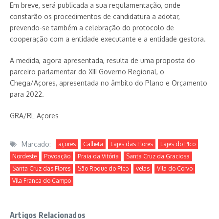
Em breve, será publicada a sua regulamentação, onde
constarão os procedimentos de candidatura a adotar,
prevendo-se também a celebração do protocolo de
cooperação com a entidade executante e a entidade gestora.
A medida, agora apresentada, resulta de uma proposta do
parceiro parlamentar do XIII Governo Regional, o
Chega/Açores, apresentada no âmbito do Plano e Orçamento
para 2022.
GRA/RL Açores
Marcado:
açores
Calheta
Lajes das Flores
Lajes do PIco
Nordeste
Povoação
Praia da Vitória
Santa Cruz da Graciosa
Santa Cruz das Flores
São Roque do Pico
velas
Vila do Corvo
Vila Franca do Campo
Artigos Relacionados