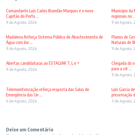
Comandante Luís Carlos Brandão Marques é o novo
Município da 
Capitão do Porto ...
regionais no ..
9 de Agosto, 2026
9 de Agosto, 
Madalena Reforça Sistema Público de Abastecimento de
Planos de Ges
Água com Inv ...
Naturais de Ilh
9 de Agosto, 2026
9 de Agosto, 
Abertas candidaturas ao ESTAGIAR T, L e +
Chegada do na
para a ciê ...
9 de Agosto, 2026
9 de Agosto, 
Telemonitorização reforça resposta das Salas de
Luís Garcia d
Emergência das Un ...
preservação d
6 de Agosto, 2026
3 de Agosto, 
Deixe um Comentário