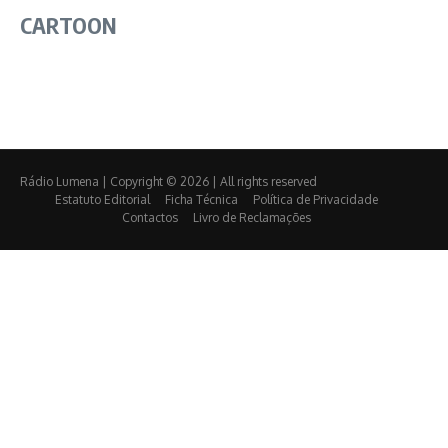
CARTOON
Rádio Lumena | Copyright © 2026 | All rights reserved
Estatuto Editorial
Ficha Técnica
Política de Privacidade
Contactos
Livro de Reclamações