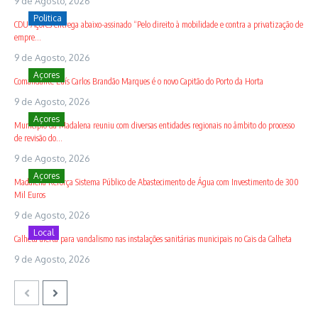
9 de Agosto, 2026
Politica
CDU Açores entrega abaixo-assinado “Pelo direito à mobilidade e contra a privatização de
empre...
9 de Agosto, 2026
Açores
Comandante Luís Carlos Brandão Marques é o novo Capitão do Porto da Horta
9 de Agosto, 2026
Açores
Município da Madalena reuniu com diversas entidades regionais no âmbito do processo
de revisão do...
9 de Agosto, 2026
Açores
Madalena Reforça Sistema Público de Abastecimento de Água com Investimento de 300
Mil Euros
9 de Agosto, 2026
Local
Calheta alerta para vandalismo nas instalações sanitárias municipais no Cais da Calheta
9 de Agosto, 2026