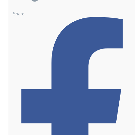
Share