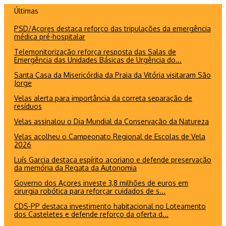
Ir
Últimas
para
PSD/Açores destaca reforço das tripulações da emergência
o
médica pré-hospitalar
conteúdo
Telemonitorização reforça resposta das Salas de
Emergência das Unidades Básicas de Urgência do...
Santa Casa da Misericórdia da Praia da Vitória visitaram São
Jorge
Velas alerta para importância da correta separação de
resíduos
Velas assinalou o Dia Mundial da Conservação da Natureza
Velas acolheu o Campeonato Regional de Escolas de Vela
2026
Luís Garcia destaca espírito açoriano e defende preservação
da memória da Regata da Autonomia
Governo dos Açores investe 3,8 milhões de euros em
cirurgia robótica para reforçar cuidados de s...
CDS-PP destaca investimento habitacional no Loteamento
dos Casteletes e defende reforço da oferta d...