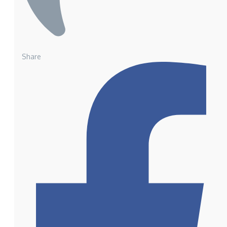
Share