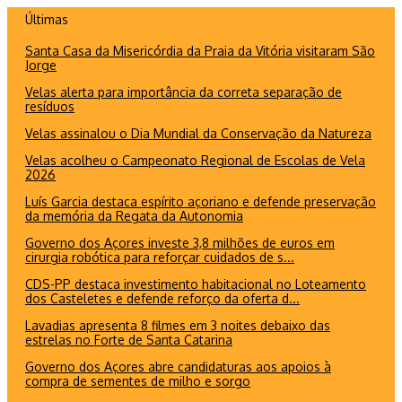
Ir
Últimas
para
Santa Casa da Misericórdia da Praia da Vitória visitaram São
o
Jorge
conteúdo
Velas alerta para importância da correta separação de
resíduos
Velas assinalou o Dia Mundial da Conservação da Natureza
Velas acolheu o Campeonato Regional de Escolas de Vela
2026
Luís Garcia destaca espírito açoriano e defende preservação
da memória da Regata da Autonomia
Governo dos Açores investe 3,8 milhões de euros em
cirurgia robótica para reforçar cuidados de s...
CDS-PP destaca investimento habitacional no Loteamento
dos Casteletes e defende reforço da oferta d...
Lavadias apresenta 8 filmes em 3 noites debaixo das
estrelas no Forte de Santa Catarina
Governo dos Açores abre candidaturas aos apoios à
compra de sementes de milho e sorgo