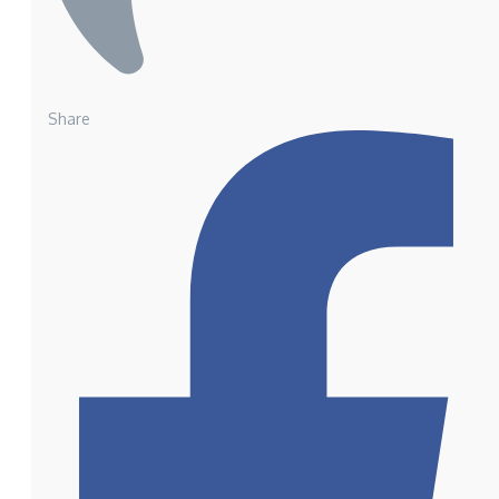
Share