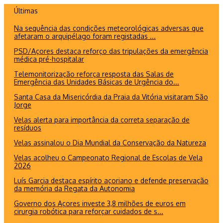
Ir
Últimas
para
Na sequência das condições meteorológicas adversas que
o
afetaram o arquipélago foram registadas ...
conteúdo
PSD/Açores destaca reforço das tripulações da emergência
médica pré-hospitalar
Telemonitorização reforça resposta das Salas de
Emergência das Unidades Básicas de Urgência do...
Santa Casa da Misericórdia da Praia da Vitória visitaram São
Jorge
Velas alerta para importância da correta separação de
resíduos
Velas assinalou o Dia Mundial da Conservação da Natureza
Velas acolheu o Campeonato Regional de Escolas de Vela
2026
Luís Garcia destaca espírito açoriano e defende preservação
da memória da Regata da Autonomia
Governo dos Açores investe 3,8 milhões de euros em
cirurgia robótica para reforçar cuidados de s...