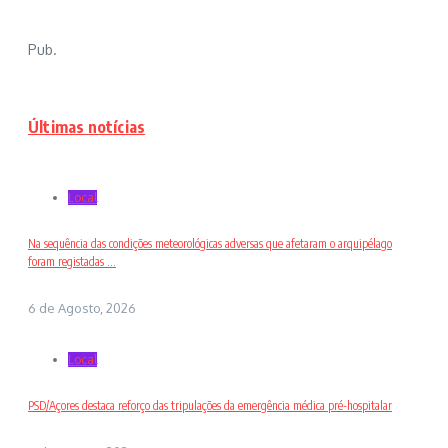
Pub.
Últimas notícias
Local
Na sequência das condições meteorológicas adversas que afetaram o arquipélago
foram registadas ...
6 de Agosto, 2026
Local
PSD/Açores destaca reforço das tripulações da emergência médica pré-hospitalar