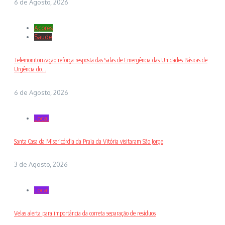
6 de Agosto, 2026
Açores
Saude
Telemonitorização reforça resposta das Salas de Emergência das Unidades Básicas de
Urgência do...
6 de Agosto, 2026
Local
Santa Casa da Misericórdia da Praia da Vitória visitaram São Jorge
3 de Agosto, 2026
Local
Velas alerta para importância da correta separação de resíduos