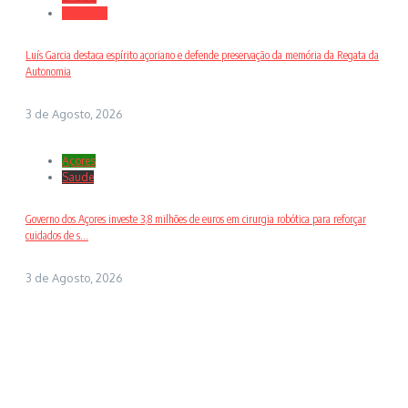
Desporto
Luís Garcia destaca espírito açoriano e defende preservação da memória da Regata da
Autonomia
3 de Agosto, 2026
Açores
Saude
Governo dos Açores investe 3,8 milhões de euros em cirurgia robótica para reforçar
cuidados de s...
3 de Agosto, 2026