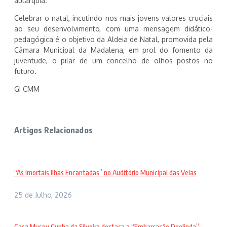
autarquia.
Celebrar o natal, incutindo nos mais jovens valores cruciais
ao seu desenvolvimento, com uma mensagem didático-
pedagógica é o objetivo da Aldeia de Natal, promovida pela
Câmara Municipal da Madalena, em prol do fomento da
juventude, o pilar de um concelho de olhos postos no
futuro.
GI CMM
Artigos Relacionados
“As Imortais Ilhas Encantadas” no Auditório Municipal das Velas
25 de Julho, 2026
Casa Museu Cunha da Silveira destaca a “Embarcação Deolinda”