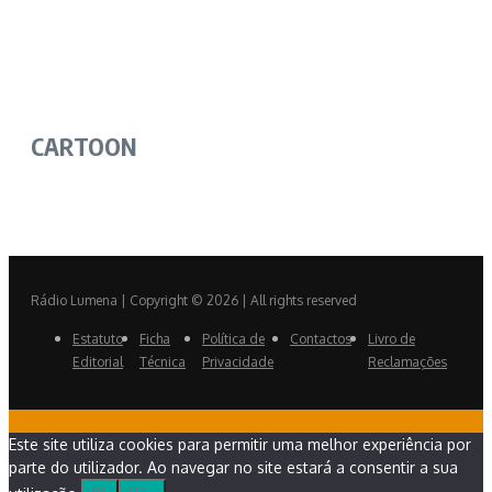
CARTOON
Rádio Lumena | Copyright © 2026 | All rights reserved
Estatuto
Ficha
Política de
Contactos
Livro de
Editorial
Técnica
Privacidade
Reclamações
Este site utiliza cookies para permitir uma melhor experiência por
parte do utilizador. Ao navegar no site estará a consentir a sua