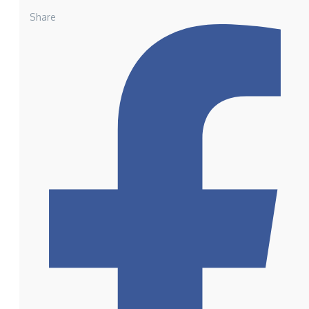
Share