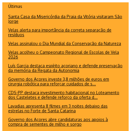
Ir
Últimas
para
Santa Casa da Misericórdia da Praia da Vitória visitaram São
o
Jorge
conteúdo
Velas alerta para importância da correta separação de
resíduos
Velas assinalou o Dia Mundial da Conservação da Natureza
Velas acolheu o Campeonato Regional de Escolas de Vela
2026
Luís Garcia destaca espírito açoriano e defende preservação
da memória da Regata da Autonomia
Governo dos Açores investe 3,8 milhões de euros em
cirurgia robótica para reforçar cuidados de s...
CDS-PP destaca investimento habitacional no Loteamento
dos Casteletes e defende reforço da oferta d...
Lavadias apresenta 8 filmes em 3 noites debaixo das
estrelas no Forte de Santa Catarina
Governo dos Açores abre candidaturas aos apoios à
compra de sementes de milho e sorgo