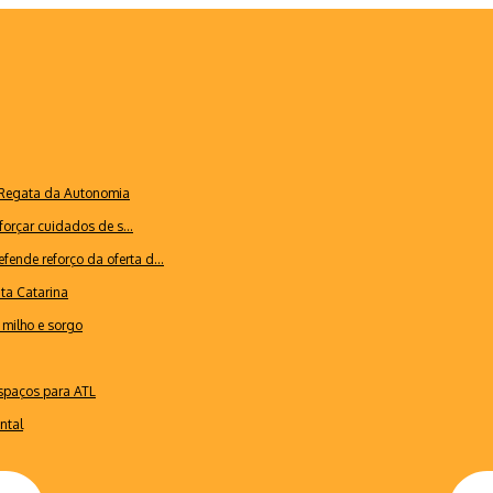
a Regata da Autonomia
forçar cuidados de s...
ende reforço da oferta d...
nta Catarina
milho e sorgo
espaços para ATL
ntal