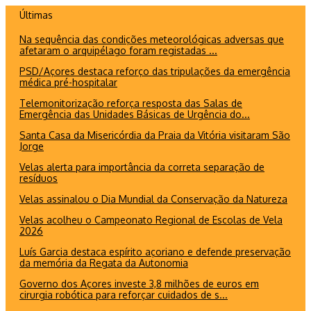
Ir
Últimas
para
Na sequência das condições meteorológicas adversas que
o
afetaram o arquipélago foram registadas ...
conteúdo
PSD/Açores destaca reforço das tripulações da emergência
médica pré-hospitalar
Telemonitorização reforça resposta das Salas de
Emergência das Unidades Básicas de Urgência do...
Santa Casa da Misericórdia da Praia da Vitória visitaram São
Jorge
Velas alerta para importância da correta separação de
resíduos
Velas assinalou o Dia Mundial da Conservação da Natureza
Velas acolheu o Campeonato Regional de Escolas de Vela
2026
Luís Garcia destaca espírito açoriano e defende preservação
da memória da Regata da Autonomia
Governo dos Açores investe 3,8 milhões de euros em
cirurgia robótica para reforçar cuidados de s...