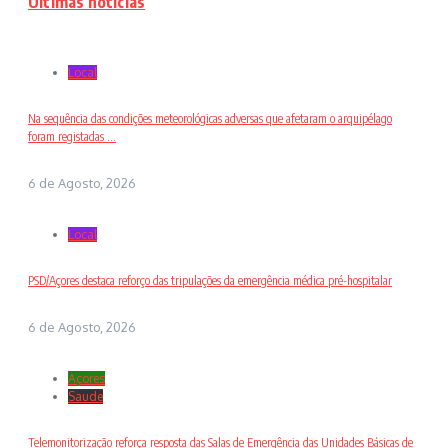
Últimas notícias
Local
Na sequência das condições meteorológicas adversas que afetaram o arquipélago
foram registadas ...
6 de Agosto, 2026
Local
PSD/Açores destaca reforço das tripulações da emergência médica pré-hospitalar
6 de Agosto, 2026
Açores
Saude
Telemonitorização reforça resposta das Salas de Emergência das Unidades Básicas de