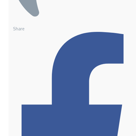
Share