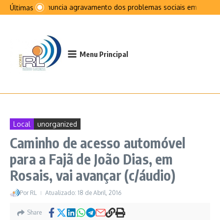
Ir para o conteúdo
PCP denuncia agravamento dos problemas sociais em São Jor
Últimas
Menu Principal
Local
unorganized
Caminho de acesso automóvel
para a Fajã de João Dias, em
Rosais, vai avançar (c/áudio)
Por
RL
Atualizado: 18 de Abril, 2016
Share