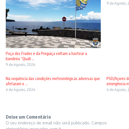
9 de Agosto, 
Poça dos Frades e da Preguiça voltam a hastear a
bandeira “Quali ...
9 de Agosto, 2026
Na sequência das condições meteorológicas adversas que
PSD/Açores de
afetaram o ...
emergência mé
6 de Agosto, 2026
6 de Agosto, 
Deixe um Comentário
O seu endereço de email não será publicado.
Campos
obrigatórios marcados com
*