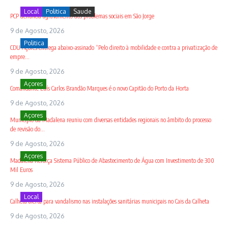
Local
Politica
Saude
PCP denuncia agravamento dos problemas sociais em São Jorge
9 de Agosto, 2026
Politica
CDU Açores entrega abaixo-assinado “Pelo direito à mobilidade e contra a privatização de
empre...
9 de Agosto, 2026
Açores
Comandante Luís Carlos Brandão Marques é o novo Capitão do Porto da Horta
9 de Agosto, 2026
Açores
Município da Madalena reuniu com diversas entidades regionais no âmbito do processo
de revisão do...
9 de Agosto, 2026
Açores
Madalena Reforça Sistema Público de Abastecimento de Água com Investimento de 300
Mil Euros
9 de Agosto, 2026
Local
Calheta alerta para vandalismo nas instalações sanitárias municipais no Cais da Calheta
9 de Agosto, 2026