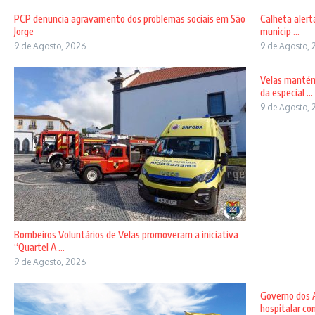
PCP denuncia agravamento dos problemas sociais em São
Calheta alert
Jorge
municip ...
9 de Agosto, 2026
9 de Agosto, 
Velas mantém
da especial ...
9 de Agosto, 
Bombeiros Voluntários de Velas promoveram a iniciativa
“Quartel A ...
9 de Agosto, 2026
Governo dos A
hospitalar com