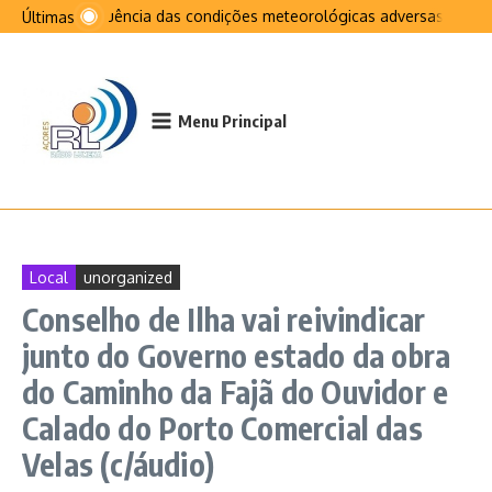
Ir para o conteúdo
Na sequência das condições meteorológicas adversas que afet
Últimas
Menu Principal
Local
unorganized
Conselho de Ilha vai reivindicar
junto do Governo estado da obra
do Caminho da Fajã do Ouvidor e
Calado do Porto Comercial das
Velas (c/áudio)