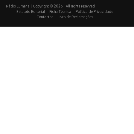
Rádio Lumena | Copyright © 2026 | All rights reserved
Estatuto Editorial
Ficha Técnica
Política de Privacidade
Contactos
Livro de Reclamações