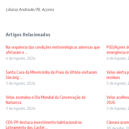
Liliana Andrade/RL Açores
Artigos Relacionados
Na sequência das condições meteorológicas adversas que
PSD/Açores de
afetaram o ...
emergência mé
6 de Agosto, 2026
6 de Agosto, 
Santa Casa da Misericórdia da Praia da Vitória visitaram
Velas alerta 
São Jorg ...
resíduos
3 de Agosto, 2026
3 de Agosto, 
Velas assinalou o Dia Mundial da Conservação da
Velas acolheu
Natureza
2026
3 de Agosto, 2026
3 de Agosto, 
CDS-PP destaca investimento habitacional no
Câmara acomp
Loteamento dos Castel ...
30 de Julho, 