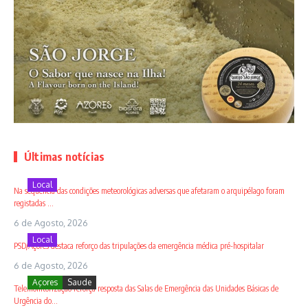
Últimas notícias
Local
Na sequência das condições meteorológicas adversas que afetaram o arquipélago foram
registadas ...
6 de Agosto, 2026
Local
PSD/Açores destaca reforço das tripulações da emergência médica pré-hospitalar
6 de Agosto, 2026
Açores
Saude
Telemonitorização reforça resposta das Salas de Emergência das Unidades Básicas de
Urgência do...