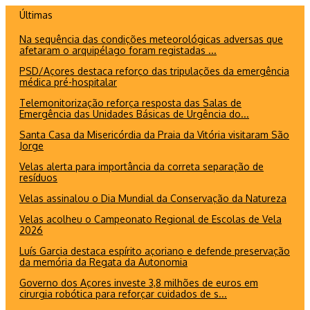
Ir
Últimas
para
Na sequência das condições meteorológicas adversas que
o
afetaram o arquipélago foram registadas ...
conteúdo
PSD/Açores destaca reforço das tripulações da emergência
médica pré-hospitalar
Telemonitorização reforça resposta das Salas de
Emergência das Unidades Básicas de Urgência do...
Santa Casa da Misericórdia da Praia da Vitória visitaram São
Jorge
Velas alerta para importância da correta separação de
resíduos
Velas assinalou o Dia Mundial da Conservação da Natureza
Velas acolheu o Campeonato Regional de Escolas de Vela
2026
Luís Garcia destaca espírito açoriano e defende preservação
da memória da Regata da Autonomia
Governo dos Açores investe 3,8 milhões de euros em
cirurgia robótica para reforçar cuidados de s...