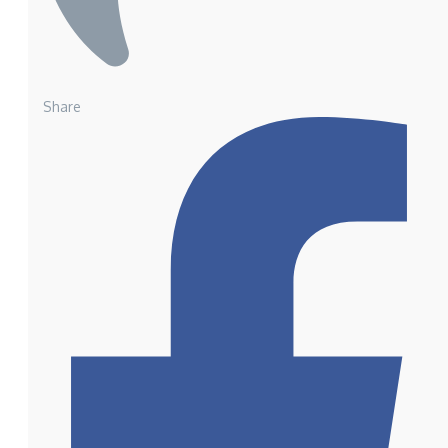
Share