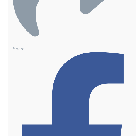
Share