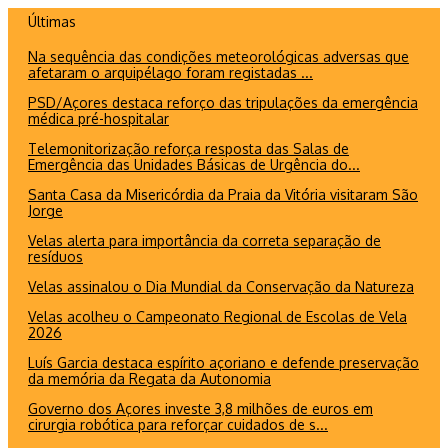
Ir
Últimas
para
Na sequência das condições meteorológicas adversas que
o
afetaram o arquipélago foram registadas ...
conteúdo
PSD/Açores destaca reforço das tripulações da emergência
médica pré-hospitalar
Telemonitorização reforça resposta das Salas de
Emergência das Unidades Básicas de Urgência do...
Santa Casa da Misericórdia da Praia da Vitória visitaram São
Jorge
Velas alerta para importância da correta separação de
resíduos
Velas assinalou o Dia Mundial da Conservação da Natureza
Velas acolheu o Campeonato Regional de Escolas de Vela
2026
Luís Garcia destaca espírito açoriano e defende preservação
da memória da Regata da Autonomia
Governo dos Açores investe 3,8 milhões de euros em
cirurgia robótica para reforçar cuidados de s...