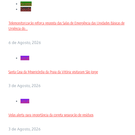
Açores
Saude
Telemonitorização reforça resposta das Salas de Emergência das Unidades Básicas de
Urgência do...
6 de Agosto, 2026
Local
Santa Casa da Misericórdia da Praia da Vitória visitaram São Jorge
3 de Agosto, 2026
Local
Velas alerta para importância da correta separação de resíduos
3 de Agosto, 2026