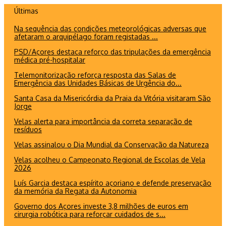
Ir
Últimas
para
Na sequência das condições meteorológicas adversas que
o
afetaram o arquipélago foram registadas ...
conteúdo
PSD/Açores destaca reforço das tripulações da emergência
médica pré-hospitalar
Telemonitorização reforça resposta das Salas de
Emergência das Unidades Básicas de Urgência do...
Santa Casa da Misericórdia da Praia da Vitória visitaram São
Jorge
Velas alerta para importância da correta separação de
resíduos
Velas assinalou o Dia Mundial da Conservação da Natureza
Velas acolheu o Campeonato Regional de Escolas de Vela
2026
Luís Garcia destaca espírito açoriano e defende preservação
da memória da Regata da Autonomia
Governo dos Açores investe 3,8 milhões de euros em
cirurgia robótica para reforçar cuidados de s...