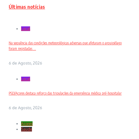
Últimas notícias
Local
Na sequência das condições meteorológicas adversas que afetaram o arquipélago
foram registadas ...
6 de Agosto, 2026
Local
PSD/Açores destaca reforço das tripulações da emergência médica pré-hospitalar
6 de Agosto, 2026
Açores
Saude