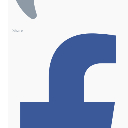
Share