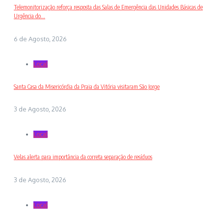
Telemonitorização reforça resposta das Salas de Emergência das Unidades Básicas de
Urgência do...
6 de Agosto, 2026
Local
Santa Casa da Misericórdia da Praia da Vitória visitaram São Jorge
3 de Agosto, 2026
Local
Velas alerta para importância da correta separação de resíduos
3 de Agosto, 2026
Local