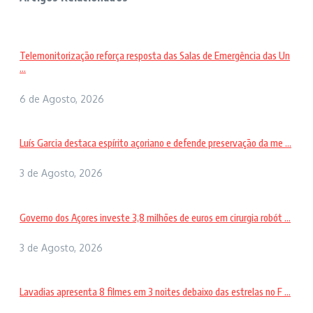
Telemonitorização reforça resposta das Salas de Emergência das Un
...
6 de Agosto, 2026
Luís Garcia destaca espírito açoriano e defende preservação da me ...
3 de Agosto, 2026
Governo dos Açores investe 3,8 milhões de euros em cirurgia robót ...
3 de Agosto, 2026
Lavadias apresenta 8 filmes em 3 noites debaixo das estrelas no F ...