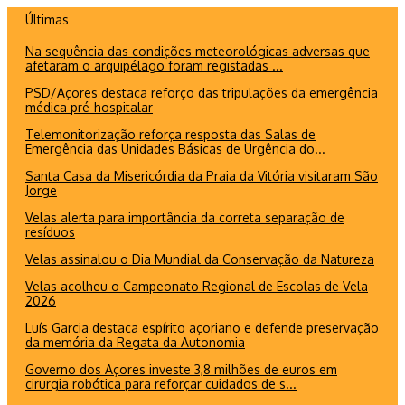
Ir
Últimas
para
Na sequência das condições meteorológicas adversas que
o
afetaram o arquipélago foram registadas ...
conteúdo
PSD/Açores destaca reforço das tripulações da emergência
médica pré-hospitalar
Telemonitorização reforça resposta das Salas de
Emergência das Unidades Básicas de Urgência do...
Santa Casa da Misericórdia da Praia da Vitória visitaram São
Jorge
Velas alerta para importância da correta separação de
resíduos
Velas assinalou o Dia Mundial da Conservação da Natureza
Velas acolheu o Campeonato Regional de Escolas de Vela
2026
Luís Garcia destaca espírito açoriano e defende preservação
da memória da Regata da Autonomia
Governo dos Açores investe 3,8 milhões de euros em
cirurgia robótica para reforçar cuidados de s...