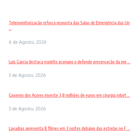
Telemonitorização reforça resposta das Salas de Emergência das Un
...
6 de Agosto, 2026
Luís Garcia destaca espírito açoriano e defende preservação da me ...
3 de Agosto, 2026
Governo dos Açores investe 3,8 milhões de euros em cirurgia robót ...
3 de Agosto, 2026
Lavadias apresenta 8 filmes em 3 noites debaixo das estrelas no F ...