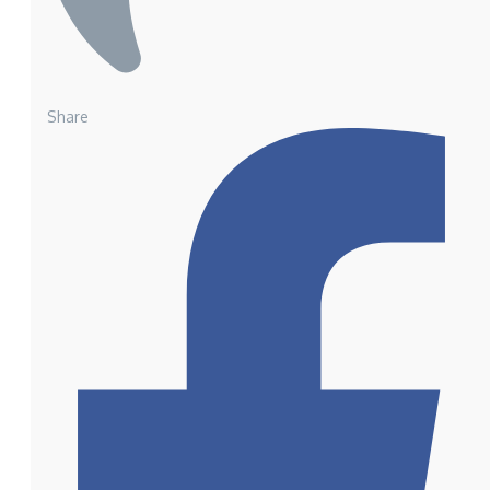
Share