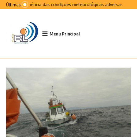
Ir para o conteúdo
Na sequência das condições meteorológicas adversas que afet
Últimas
Menu Principal