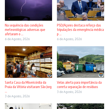
Na sequência das condições
PSD/Açores destaca reforço das
meteorológicas adversas que
tripulações da emergência médica
afetaram o ...
p ...
6 de Agosto, 2026
6 de Agosto, 2026
Velas alerta para importância da
Santa Casa da Misericórdia da
correta separação de resíduos
Praia da Vitória visitaram São Jorg
...
3 de Agosto, 2026
3 de Agosto, 2026