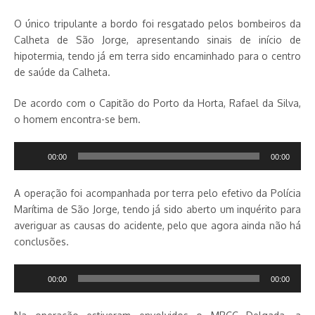
O único tripulante a bordo foi resgatado pelos bombeiros da
Calheta de São Jorge, apresentando sinais de início de
hipotermia, tendo já em terra sido encaminhado para o centro
de saúde da Calheta.
De acordo com o Capitão do Porto da Horta, Rafael da Silva,
o homem encontra-se bem.
Reprodutor
00:00
00:00
de
áudio
A operação foi acompanhada por terra pelo efetivo da Polícia
Marítima de São Jorge, tendo já sido aberto um inquérito para
averiguar as causas do acidente, pelo que agora ainda não há
conclusões.
Reprodutor
00:00
00:00
de
áudio