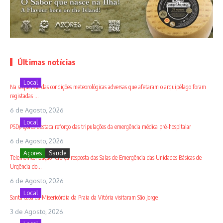
Últimas notícias
Local
Na sequência das condições meteorológicas adversas que afetaram o arquipélago foram
registadas ...
6 de Agosto, 2026
Local
PSD/Açores destaca reforço das tripulações da emergência médica pré-hospitalar
6 de Agosto, 2026
Açores
Saude
Telemonitorização reforça resposta das Salas de Emergência das Unidades Básicas de
Urgência do...
6 de Agosto, 2026
Local
Santa Casa da Misericórdia da Praia da Vitória visitaram São Jorge
3 de Agosto, 2026