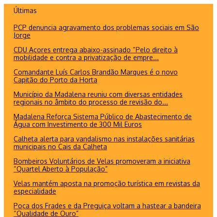
Ir
Últimas
para
PCP denuncia agravamento dos problemas sociais em São
o
Jorge
conteúdo
CDU Açores entrega abaixo-assinado “Pelo direito à
mobilidade e contra a privatização de empre...
Comandante Luís Carlos Brandão Marques é o novo
Capitão do Porto da Horta
Município da Madalena reuniu com diversas entidades
regionais no âmbito do processo de revisão do...
Madalena Reforça Sistema Público de Abastecimento de
Água com Investimento de 300 Mil Euros
Calheta alerta para vandalismo nas instalações sanitárias
municipais no Cais da Calheta
Bombeiros Voluntários de Velas promoveram a iniciativa
“Quartel Aberto à População”
Velas mantém aposta na promoção turística em revistas da
especialidade
Poça dos Frades e da Preguiça voltam a hastear a bandeira
“Qualidade de Ouro”