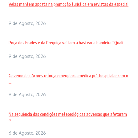
Velas mantém aposta na promoção turística em revistas da especial
...
9 de Agosto, 2026
Poça dos Frades e da Preguiça voltam a hastear a bandeira “Quali ...
9 de Agosto, 2026
Governo dos Açores reforça emergência médica pré-hospitalar com n
...
9 de Agosto, 2026
Na sequência das condições meteorológicas adversas que afetaram
o ...
6 de Agosto, 2026