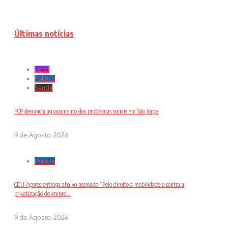
Últimas notícias
Local
Politica
Saude
PCP denuncia agravamento dos problemas sociais em São Jorge
9 de Agosto, 2026
Politica
CDU Açores entrega abaixo-assinado “Pelo direito à mobilidade e contra a
privatização de empre...
9 de Agosto, 2026