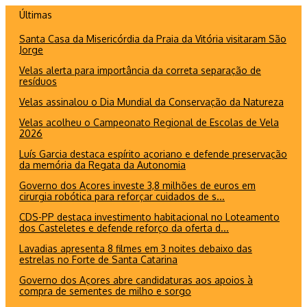
Ir
Últimas
para
Santa Casa da Misericórdia da Praia da Vitória visitaram São
o
Jorge
conteúdo
Velas alerta para importância da correta separação de
resíduos
Velas assinalou o Dia Mundial da Conservação da Natureza
Velas acolheu o Campeonato Regional de Escolas de Vela
2026
Luís Garcia destaca espírito açoriano e defende preservação
da memória da Regata da Autonomia
Governo dos Açores investe 3,8 milhões de euros em
cirurgia robótica para reforçar cuidados de s...
CDS-PP destaca investimento habitacional no Loteamento
dos Casteletes e defende reforço da oferta d...
Lavadias apresenta 8 filmes em 3 noites debaixo das
estrelas no Forte de Santa Catarina
Governo dos Açores abre candidaturas aos apoios à
compra de sementes de milho e sorgo