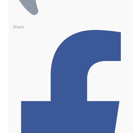
Share