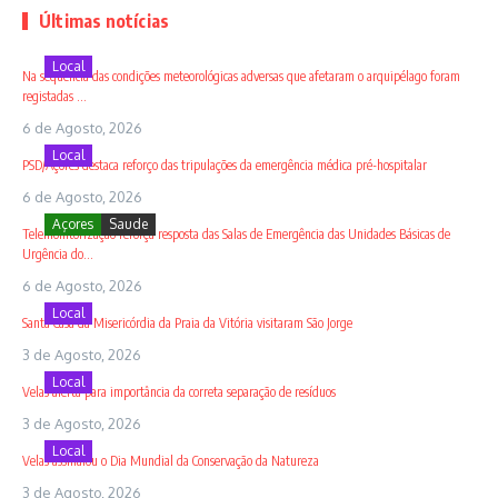
Últimas notícias
Local
Na sequência das condições meteorológicas adversas que afetaram o arquipélago foram
registadas ...
6 de Agosto, 2026
Local
PSD/Açores destaca reforço das tripulações da emergência médica pré-hospitalar
6 de Agosto, 2026
Açores
Saude
Telemonitorização reforça resposta das Salas de Emergência das Unidades Básicas de
Urgência do...
6 de Agosto, 2026
Local
Santa Casa da Misericórdia da Praia da Vitória visitaram São Jorge
3 de Agosto, 2026
Local
Velas alerta para importância da correta separação de resíduos
3 de Agosto, 2026
Local
Velas assinalou o Dia Mundial da Conservação da Natureza
3 de Agosto, 2026