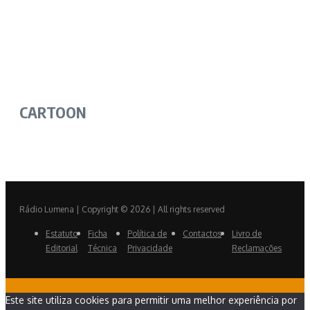
CARTOON
Rádio Lumena | Copyright © 2026 | All rights reserved
Estatuto
Ficha
Política de
Contactos
Livro de
Editorial
Técnica
Privacidade
Reclamações
Este site utiliza cookies para permitir uma melhor experiência por