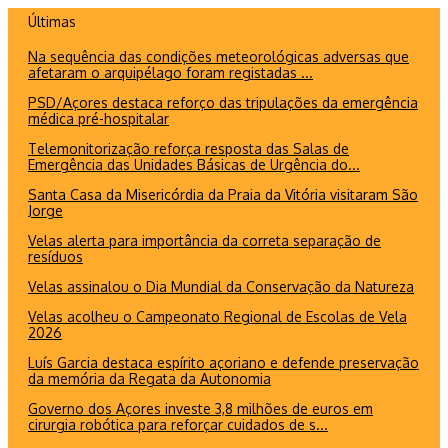
Ir
Últimas
para
Na sequência das condições meteorológicas adversas que
o
afetaram o arquipélago foram registadas ...
conteúdo
PSD/Açores destaca reforço das tripulações da emergência
médica pré-hospitalar
Telemonitorização reforça resposta das Salas de
Emergência das Unidades Básicas de Urgência do...
Santa Casa da Misericórdia da Praia da Vitória visitaram São
Jorge
Velas alerta para importância da correta separação de
resíduos
Velas assinalou o Dia Mundial da Conservação da Natureza
Velas acolheu o Campeonato Regional de Escolas de Vela
2026
Luís Garcia destaca espírito açoriano e defende preservação
da memória da Regata da Autonomia
Governo dos Açores investe 3,8 milhões de euros em
cirurgia robótica para reforçar cuidados de s...