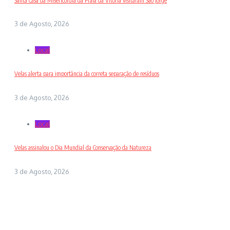
Santa Casa da Misericórdia da Praia da Vitória visitaram São Jorge
3 de Agosto, 2026
Local
Velas alerta para importância da correta separação de resíduos
3 de Agosto, 2026
Local
Velas assinalou o Dia Mundial da Conservação da Natureza
3 de Agosto, 2026