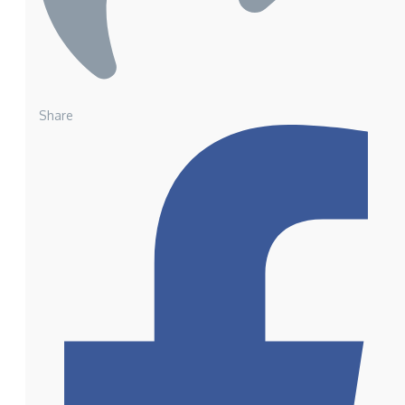
Share