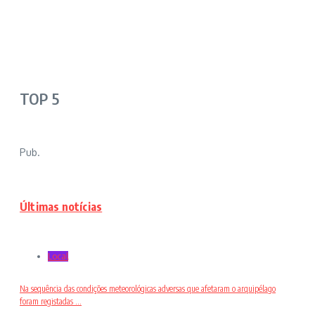
TOP 5
Pub.
Últimas notícias
Local
Na sequência das condições meteorológicas adversas que afetaram o arquipélago
foram registadas ...