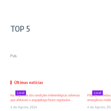
TOP 5
Pub.
Últimas notícias
Local
Local
Na sequência das condições meteorológicas adversas
PSD/Açores destaca
que afetaram o arquipélago foram registadas ...
emergência médica
6 de Agosto, 2026
6 de Agosto, 20