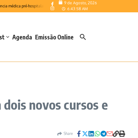
9 de Agosto, 2026
a médica pré-hospitalar
Telemonitorização reforça resposta das Salas de Emer
6:43:59 AM
st
Agenda
Emissão Online
m dois novos cursos e
Share