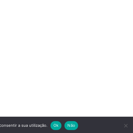
consentir a sua utilização.
Ok
Não
a Técnica
Política de Privacidade
Contactos
Livro de Reclamações