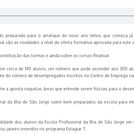
tudo preparado para o arranque do novo ano letivo, que começa já
l são as novidades a nível de oferta formativa aprovada para este 
constituição das turmas e ainda sobre os cursos Reativar.
 com cerca de 140 alunos, um número que pode ascender aos 300 alu
nte do número de desempregados inscritos no Centro de Emprego na 
ntém a aposta naquelas áreas que entende serem fulcrais para o des
al da Ilha de São Jorge saem bem preparados da escola para int
ilidade dos alunos da Escola Profissional da Ilha de São Jorge se
ou janeiro inseridos no programa Estagiar T.