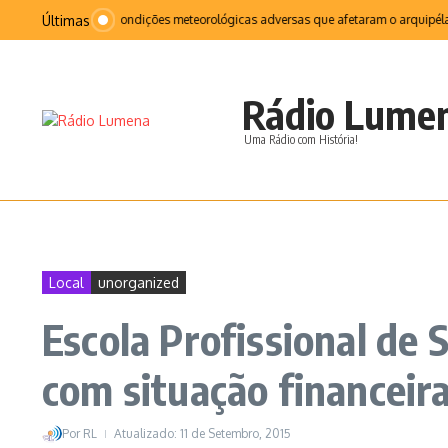
Ir para o conteúdo
Últimas
a sequência das condições meteorológicas adversas que afetaram o arquipélago f
Rádio Lume
Uma Rádio com História!
Local
unorganized
Escola Profissional de 
com situação financeira
Por
RL
Atualizado: 11 de Setembro, 2015