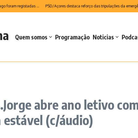
oram registadas ...
PSD/Açores destaca reforço das tripulações da emergênci
na
Quem somos
Programação
Noticias
Podca
S.Jorge abre ano letivo co
 estável (c/áudio)