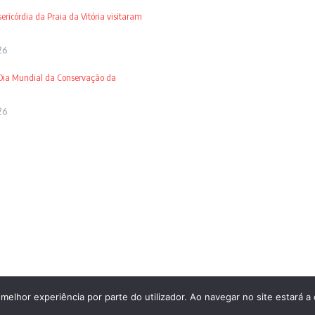
ricórdia da Praia da Vitória visitaram
26
 Dia Mundial da Conservação da
26
 melhor experiência por parte do utilizador. Ao navegar no site estará a 
Estatuto Editorial
Fich