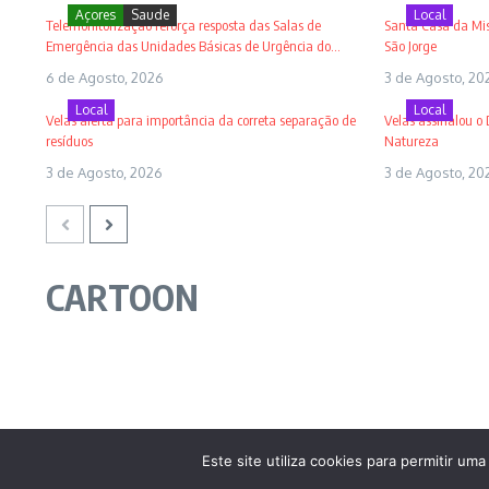
Açores
Saude
Local
Telemonitorização reforça resposta das Salas de
Santa Casa da Mise
Emergência das Unidades Básicas de Urgência do...
São Jorge
6 de Agosto, 2026
3 de Agosto, 20
Local
Local
Velas alerta para importância da correta separação de
Velas assinalou o
resíduos
Natureza
3 de Agosto, 2026
3 de Agosto, 20
CARTOON
Este site utiliza cookies para permitir uma
Rádio Lumena | Copyright © 2026 | All rights reserved