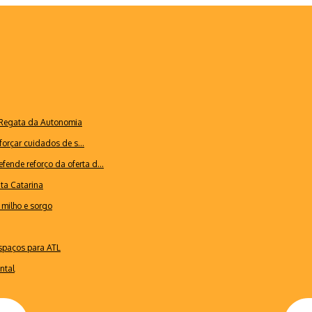
a Regata da Autonomia
forçar cuidados de s...
ende reforço da oferta d...
nta Catarina
milho e sorgo
espaços para ATL
ntal