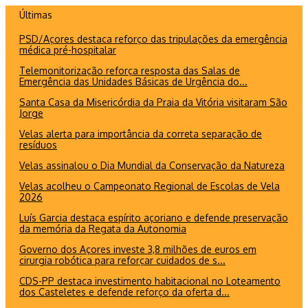
Ir
Últimas
para
PSD/Açores destaca reforço das tripulações da emergência
o
médica pré-hospitalar
conteúdo
Telemonitorização reforça resposta das Salas de
Emergência das Unidades Básicas de Urgência do...
Santa Casa da Misericórdia da Praia da Vitória visitaram São
Jorge
Velas alerta para importância da correta separação de
resíduos
Velas assinalou o Dia Mundial da Conservação da Natureza
Velas acolheu o Campeonato Regional de Escolas de Vela
2026
Luís Garcia destaca espírito açoriano e defende preservação
da memória da Regata da Autonomia
Governo dos Açores investe 3,8 milhões de euros em
cirurgia robótica para reforçar cuidados de s...
CDS-PP destaca investimento habitacional no Loteamento
dos Casteletes e defende reforço da oferta d...