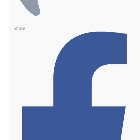
Share