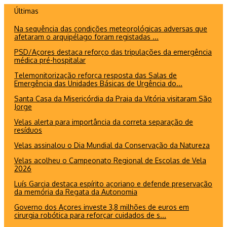
Ir
Últimas
para
Na sequência das condições meteorológicas adversas que
o
afetaram o arquipélago foram registadas ...
conteúdo
PSD/Açores destaca reforço das tripulações da emergência
médica pré-hospitalar
Telemonitorização reforça resposta das Salas de
Emergência das Unidades Básicas de Urgência do...
Santa Casa da Misericórdia da Praia da Vitória visitaram São
Jorge
Velas alerta para importância da correta separação de
resíduos
Velas assinalou o Dia Mundial da Conservação da Natureza
Velas acolheu o Campeonato Regional de Escolas de Vela
2026
Luís Garcia destaca espírito açoriano e defende preservação
da memória da Regata da Autonomia
Governo dos Açores investe 3,8 milhões de euros em
cirurgia robótica para reforçar cuidados de s...