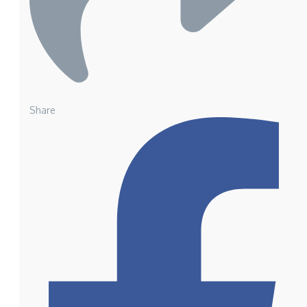
Share