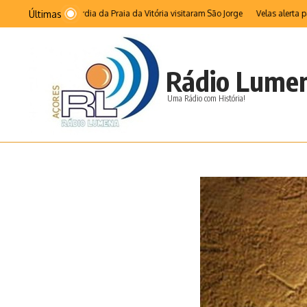
Ir para o conteúdo
Últimas
 da Misericórdia da Praia da Vitória visitaram São Jorge
Velas alerta para imp
Rádio Lume
Uma Rádio com História!