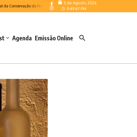
5 de Agosto, 2026
onservação da Natureza
Velas acolheu o Campeonato Regional de Escolas de V
9:49:48 PM
st
Agenda
Emissão Online