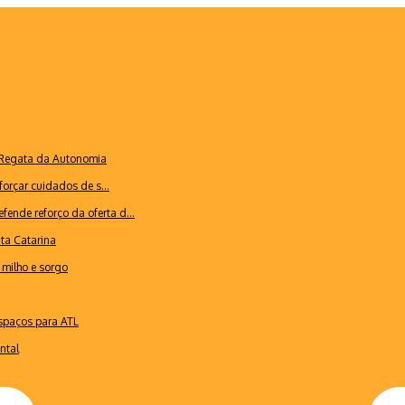
a Regata da Autonomia
forçar cuidados de s...
ende reforço da oferta d...
nta Catarina
milho e sorgo
espaços para ATL
ntal