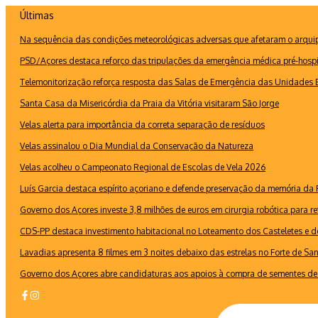
Ir
Últimas
para
Na sequência das condições meteorológicas adversas que afetaram o arquipé
o
conteúdo
PSD/Açores destaca reforço das tripulações da emergência médica pré-hospi
Telemonitorização reforça resposta das Salas de Emergência das Unidades B
Santa Casa da Misericórdia da Praia da Vitória visitaram São Jorge
Velas alerta para importância da correta separação de resíduos
Velas assinalou o Dia Mundial da Conservação da Natureza
Velas acolheu o Campeonato Regional de Escolas de Vela 2026
Luís Garcia destaca espírito açoriano e defende preservação da memória d
Governo dos Açores investe 3,8 milhões de euros em cirurgia robótica para re
CDS-PP destaca investimento habitacional no Loteamento dos Casteletes e def
Lavadias apresenta 8 filmes em 3 noites debaixo das estrelas no Forte de Sa
Governo dos Açores abre candidaturas aos apoios à compra de sementes de 