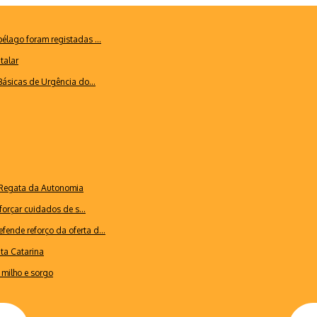
lago foram registadas ...
talar
ásicas de Urgência do...
a Regata da Autonomia
forçar cuidados de s...
ende reforço da oferta d...
nta Catarina
milho e sorgo