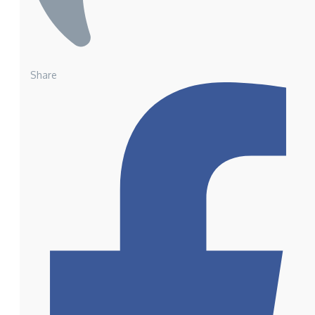
Share