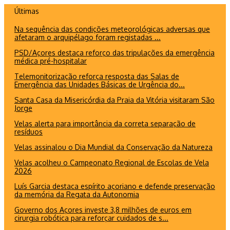
Ir
Últimas
para
Na sequência das condições meteorológicas adversas que
o
afetaram o arquipélago foram registadas ...
conteúdo
PSD/Açores destaca reforço das tripulações da emergência
médica pré-hospitalar
Telemonitorização reforça resposta das Salas de
Emergência das Unidades Básicas de Urgência do...
Santa Casa da Misericórdia da Praia da Vitória visitaram São
Jorge
Velas alerta para importância da correta separação de
resíduos
Velas assinalou o Dia Mundial da Conservação da Natureza
Velas acolheu o Campeonato Regional de Escolas de Vela
2026
Luís Garcia destaca espírito açoriano e defende preservação
da memória da Regata da Autonomia
Governo dos Açores investe 3,8 milhões de euros em
cirurgia robótica para reforçar cuidados de s...