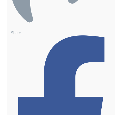
Share