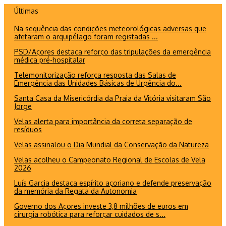
Ir
Últimas
para
Na sequência das condições meteorológicas adversas que
o
afetaram o arquipélago foram registadas ...
conteúdo
PSD/Açores destaca reforço das tripulações da emergência
médica pré-hospitalar
Telemonitorização reforça resposta das Salas de
Emergência das Unidades Básicas de Urgência do...
Santa Casa da Misericórdia da Praia da Vitória visitaram São
Jorge
Velas alerta para importância da correta separação de
resíduos
Velas assinalou o Dia Mundial da Conservação da Natureza
Velas acolheu o Campeonato Regional de Escolas de Vela
2026
Luís Garcia destaca espírito açoriano e defende preservação
da memória da Regata da Autonomia
Governo dos Açores investe 3,8 milhões de euros em
cirurgia robótica para reforçar cuidados de s...