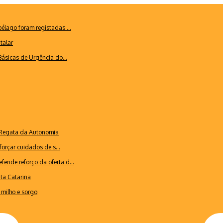
lago foram registadas ...
talar
ásicas de Urgência do...
a Regata da Autonomia
forçar cuidados de s...
ende reforço da oferta d...
nta Catarina
milho e sorgo