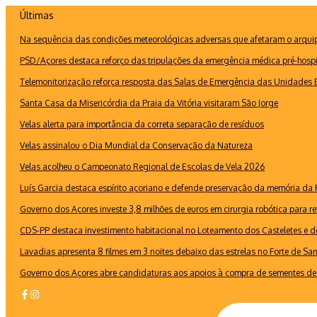
Ir
Últimas
para
Na sequência das condições meteorológicas adversas que afetaram o arquipé
o
conteúdo
PSD/Açores destaca reforço das tripulações da emergência médica pré-hospi
Telemonitorização reforça resposta das Salas de Emergência das Unidades B
Santa Casa da Misericórdia da Praia da Vitória visitaram São Jorge
Velas alerta para importância da correta separação de resíduos
Velas assinalou o Dia Mundial da Conservação da Natureza
Velas acolheu o Campeonato Regional de Escolas de Vela 2026
Luís Garcia destaca espírito açoriano e defende preservação da memória d
Governo dos Açores investe 3,8 milhões de euros em cirurgia robótica para re
CDS-PP destaca investimento habitacional no Loteamento dos Casteletes e def
Lavadias apresenta 8 filmes em 3 noites debaixo das estrelas no Forte de Sa
Governo dos Açores abre candidaturas aos apoios à compra de sementes de 