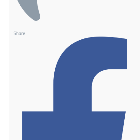
Share