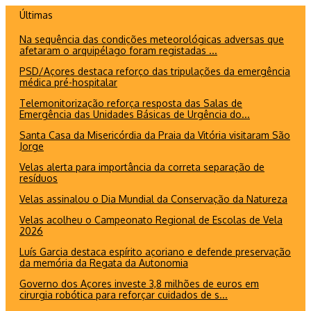
Ir
Últimas
para
Na sequência das condições meteorológicas adversas que
o
afetaram o arquipélago foram registadas ...
conteúdo
PSD/Açores destaca reforço das tripulações da emergência
médica pré-hospitalar
Telemonitorização reforça resposta das Salas de
Emergência das Unidades Básicas de Urgência do...
Santa Casa da Misericórdia da Praia da Vitória visitaram São
Jorge
Velas alerta para importância da correta separação de
resíduos
Velas assinalou o Dia Mundial da Conservação da Natureza
Velas acolheu o Campeonato Regional de Escolas de Vela
2026
Luís Garcia destaca espírito açoriano e defende preservação
da memória da Regata da Autonomia
Governo dos Açores investe 3,8 milhões de euros em
cirurgia robótica para reforçar cuidados de s...