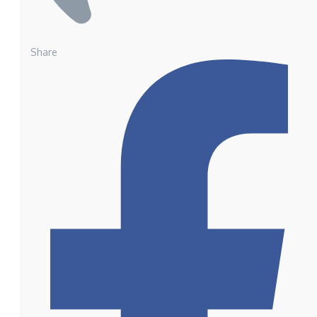
Share