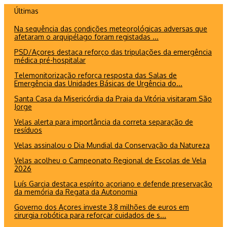
Ir
Últimas
para
Na sequência das condições meteorológicas adversas que
o
afetaram o arquipélago foram registadas ...
conteúdo
PSD/Açores destaca reforço das tripulações da emergência
médica pré-hospitalar
Telemonitorização reforça resposta das Salas de
Emergência das Unidades Básicas de Urgência do...
Santa Casa da Misericórdia da Praia da Vitória visitaram São
Jorge
Velas alerta para importância da correta separação de
resíduos
Velas assinalou o Dia Mundial da Conservação da Natureza
Velas acolheu o Campeonato Regional de Escolas de Vela
2026
Luís Garcia destaca espírito açoriano e defende preservação
da memória da Regata da Autonomia
Governo dos Açores investe 3,8 milhões de euros em
cirurgia robótica para reforçar cuidados de s...