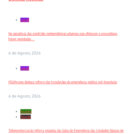
Local
Na sequência das condições meteorológicas adversas que afetaram o arquipélago
foram registadas ...
6 de Agosto, 2026
Local
PSD/Açores destaca reforço das tripulações da emergência médica pré-hospitalar
6 de Agosto, 2026
Açores
Saude
Telemonitorização reforça resposta das Salas de Emergência das Unidades Básicas de