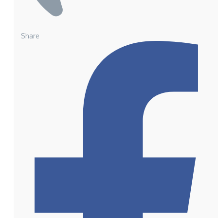
Share