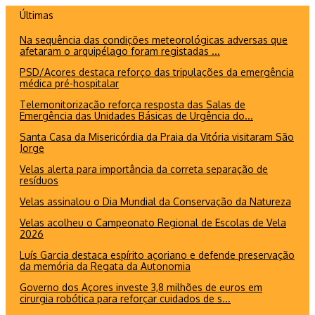
Ir
Últimas
para
Na sequência das condições meteorológicas adversas que
o
afetaram o arquipélago foram registadas ...
conteúdo
PSD/Açores destaca reforço das tripulações da emergência
médica pré-hospitalar
Telemonitorização reforça resposta das Salas de
Emergência das Unidades Básicas de Urgência do...
Santa Casa da Misericórdia da Praia da Vitória visitaram São
Jorge
Velas alerta para importância da correta separação de
resíduos
Velas assinalou o Dia Mundial da Conservação da Natureza
Velas acolheu o Campeonato Regional de Escolas de Vela
2026
Luís Garcia destaca espírito açoriano e defende preservação
da memória da Regata da Autonomia
Governo dos Açores investe 3,8 milhões de euros em
cirurgia robótica para reforçar cuidados de s...