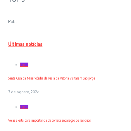
Pub.
Últimas notícias
Local
Santa Casa da Misericórdia da Praia da Vitória visitaram São Jorge
3 de Agosto, 2026
Local
Velas alerta para importância da correta separação de resíduos