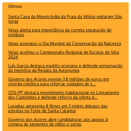
Ir
Últimas
para
Santa Casa da Misericórdia da Praia da Vitória visitaram São
o
Jorge
conteúdo
Velas alerta para importância da correta separação de
resíduos
Velas assinalou o Dia Mundial da Conservação da Natureza
Velas acolheu o Campeonato Regional de Escolas de Vela
2026
Luís Garcia destaca espírito açoriano e defende preservação
da memória da Regata da Autonomia
Governo dos Açores investe 3,8 milhões de euros em
cirurgia robótica para reforçar cuidados de s...
CDS-PP destaca investimento habitacional no Loteamento
dos Casteletes e defende reforço da oferta d...
Lavadias apresenta 8 filmes em 3 noites debaixo das
estrelas no Forte de Santa Catarina
Governo dos Açores abre candidaturas aos apoios à
compra de sementes de milho e sorgo