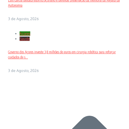
Luís Garcia destaca espírito açoriano e defende preservação da memória da Regata da
Autonomia
3 de Agosto, 2026
Açores
Saude
Governo dos Açores investe 3,8 milhões de euros em cirurgia robótica para reforçar
cuidados de s...
3 de Agosto, 2026