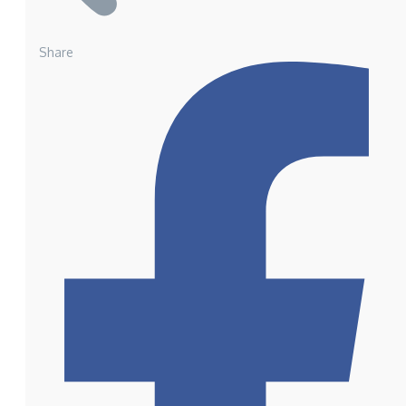
Share