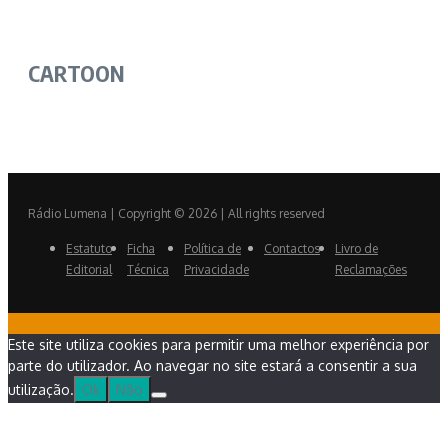
CARTOON
Rádio Lumena | Copyright © 2026 | All rights reserved
Estatuto
Ficha
Política de
Contactos
Livro de
Editorial
Técnica
Privacidade
Reclamações
Este site utiliza cookies para permitir uma melhor experiência por
parte do utilizador. Ao navegar no site estará a consentir a sua
utilização.
Ok
Não