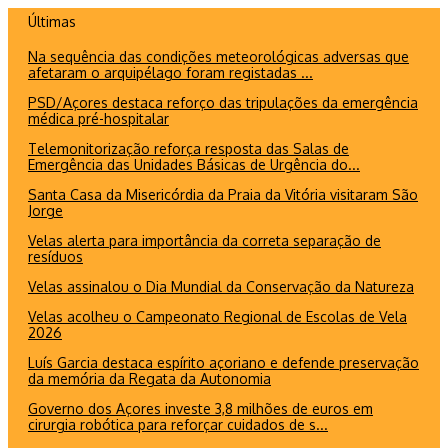
Ir
Últimas
para
Na sequência das condições meteorológicas adversas que
o
afetaram o arquipélago foram registadas ...
conteúdo
PSD/Açores destaca reforço das tripulações da emergência
médica pré-hospitalar
Telemonitorização reforça resposta das Salas de
Emergência das Unidades Básicas de Urgência do...
Santa Casa da Misericórdia da Praia da Vitória visitaram São
Jorge
Velas alerta para importância da correta separação de
resíduos
Velas assinalou o Dia Mundial da Conservação da Natureza
Velas acolheu o Campeonato Regional de Escolas de Vela
2026
Luís Garcia destaca espírito açoriano e defende preservação
da memória da Regata da Autonomia
Governo dos Açores investe 3,8 milhões de euros em
cirurgia robótica para reforçar cuidados de s...