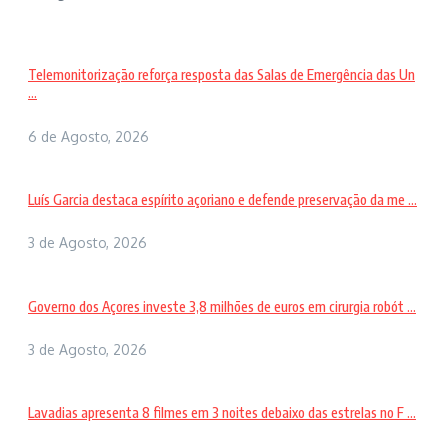
Telemonitorização reforça resposta das Salas de Emergência das Un
...
6 de Agosto, 2026
Luís Garcia destaca espírito açoriano e defende preservação da me ...
3 de Agosto, 2026
Governo dos Açores investe 3,8 milhões de euros em cirurgia robót ...
3 de Agosto, 2026
Lavadias apresenta 8 filmes em 3 noites debaixo das estrelas no F ...