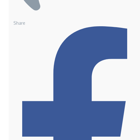
Share