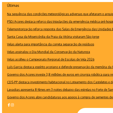
Ir
Últimas
para
Na sequência das condições meteorológicas adversas que afetaram o arquipé
o
conteúdo
PSD/Açores destaca reforço das tripulações da emergência médica pré-hospi
Telemonitorização reforça resposta das Salas de Emergência das Unidades B
Santa Casa da Misericórdia da Praia da Vitória visitaram São Jorge
Velas alerta para importância da correta separação de resíduos
Velas assinalou o Dia Mundial da Conservação da Natureza
Velas acolheu o Campeonato Regional de Escolas de Vela 2026
Luís Garcia destaca espírito açoriano e defende preservação da memória d
Governo dos Açores investe 3,8 milhões de euros em cirurgia robótica para re
CDS-PP destaca investimento habitacional no Loteamento dos Casteletes e def
Lavadias apresenta 8 filmes em 3 noites debaixo das estrelas no Forte de Sa
Governo dos Açores abre candidaturas aos apoios à compra de sementes de 