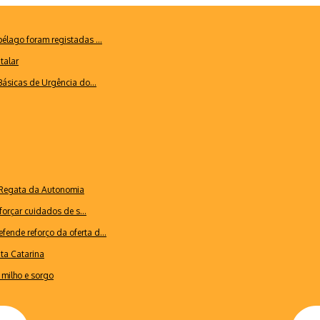
lago foram registadas ...
talar
ásicas de Urgência do...
a Regata da Autonomia
forçar cuidados de s...
ende reforço da oferta d...
nta Catarina
milho e sorgo